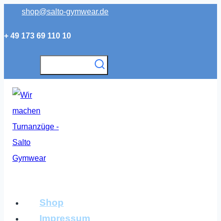
Zum
shop@salto-gymwear.de
Inhalt
+ 49 173 69 110 10
springen
Shop
Impressum