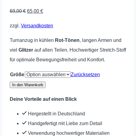
Ursprünglicher
Aktueller
69,00
€
65,00
€
Preis
Preis
zzgl.
Versandkosten
war:
ist:
69,00 €
65,00 €.
Turnanzug in kühlen
Rot-Tönen
, langen Armen und
viel
Glitzer
auf allen Teilen. Hochwertiger Stretch-Stoff
für optimale Bewegungsfreiheit und Komfort.
Größe
Zurücksetzen
Turnanzug
In den Warenkorb
DINA
Deine Vorteile auf einen Blick
Kirsch
Menge
Hergestellt in Deutschland
Handgefertigt mit Liebe zum Detail
Verwendung hochwertiger Materialien