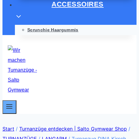
ACCESSOIRES
Scrunchie Haargummis
Start
/
Turnanzüge entdecken | Salto Gymwear Shop
/
TURNANZÜGE
/
LANGARM
/
Turnanzug DINA Kirsch