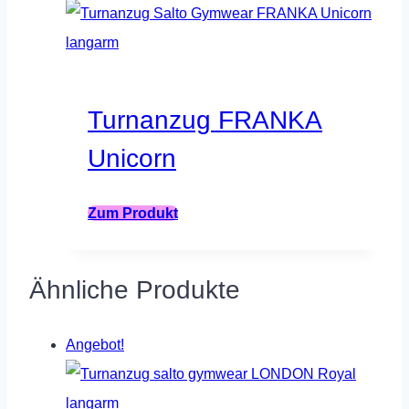
Varianten
auf.
Die
Optionen
Turnanzug FRANKA
können
Unicorn
auf
der
Zum Produkt
Produktseite
gewählt
werden
Ähnliche Produkte
Angebot!