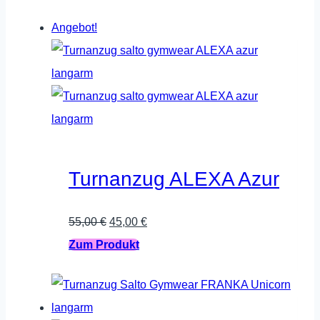
Angebot!
Turnanzug ALEXA Azur
Ursprünglicher
Aktueller
55,00
€
45,00
€
Preis
Dieses
Preis
Zum Produkt
war:
Produkt
ist:
55,00 €
weist
45,00 €.
mehrere