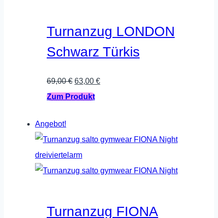
Optionen
können
Turnanzug LONDON
auf
Schwarz Türkis
der
Produktseite
Ursprünglicher
Aktueller
69,00
€
63,00
€
gewählt
Preis
Dieses
Preis
Zum Produkt
werden
war:
Produkt
ist:
Angebot!
69,00 €
weist
63,00 €.
mehrere
Varianten
auf.
Die
Optionen
Turnanzug FIONA