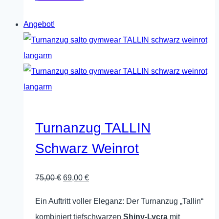
Produkt
Angebot!
weist
mehrere
Varianten
auf.
Die
Optionen
können
Turnanzug TALLIN
auf
Schwarz Weinrot
der
Produktseite
Ursprünglicher
Aktueller
75,00
€
69,00
€
gewählt
Preis
Preis
werden
Ein Auftritt voller Eleganz: Der Turnanzug „Tallin“
war:
ist:
kombiniert tiefschwarzen
Shiny-Lycra
mit