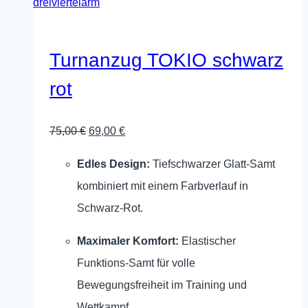
Die
Optionen
können
Turnanzug TOKIO schwarz
auf
rot
der
Produktseite
Ursprünglicher
Aktueller
75,00
€
69,00
€
gewählt
Preis
Preis
werden
Edles Design:
Tiefschwarzer Glatt-Samt
war:
ist:
kombiniert mit einem Farbverlauf in
75,00 €
69,00 €.
Schwarz-Rot.
Maximaler Komfort:
Elastischer
Funktions-Samt für volle
Bewegungsfreiheit im Training und
Wettkampf.