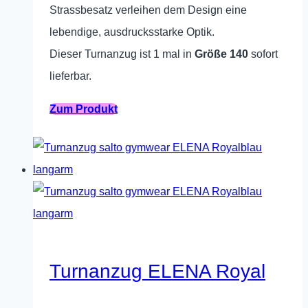
Strassbesatz verleihen dem Design eine
lebendige, ausdrucksstarke Optik.
Dieser Turnanzug ist 1 mal in
Größe 140
sofort
lieferbar.
Dieses
Zum Produkt
Produkt
weist
mehrere
Varianten
auf.
Die
Optionen
Turnanzug ELENA Royal
können
auf