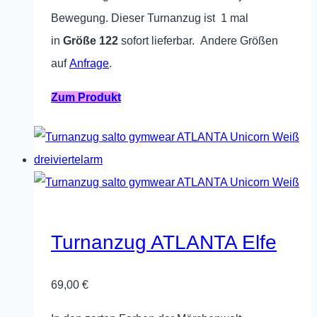
Bewegung. Dieser Turnanzug ist 1 mal
in
Größe 122
sofort lieferbar. Andere Größen
auf
Anfrage
.
Dieses
Zum Produkt
Produkt
weist
mehrere
Varianten
auf.
Die
Turnanzug ATLANTA Elfe
Optionen
können
69,00
€
auf