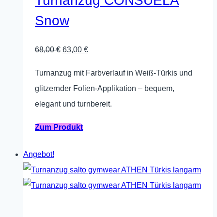
Turnanzug CONSUELA
können
Snow
auf
der
Ursprünglicher
Aktueller
68,00
€
63,00
€
Produktseite
Preis
Preis
gewählt
Turnanzug mit Farbverlauf in Weiß-Türkis und
war:
ist:
werden
glitzernder Folien-Applikation – bequem,
68,00 €
63,00 €.
elegant und turnbereit.
Dieses
Zum Produkt
Produkt
Angebot!
weist
mehrere
Varianten
auf.