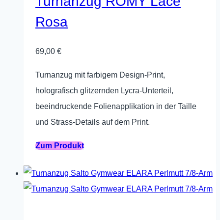
Turnanzug ROMY Lace
Rosa
69,00
€
Turnanzug mit farbigem Design‑Print,
holografisch glitzernden Lycra‑Unterteil,
beeindruckende Folienapplikation in der Taille
und Strass‑Details auf dem Print.
Dieses
Zum Produkt
Produkt
weist
mehrere
Varianten