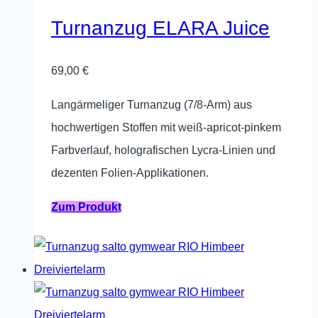
auf.
Turnanzug ELARA Juice
Die
Optionen
69,00
€
können
Langärmeliger Turnanzug (7/8-Arm) aus
auf
hochwertigen Stoffen mit weiß‑apricot-pinkem
der
Farbverlauf, holografischen Lycra‑Linien und
Produktseite
dezenten Folien‑Applikationen.
gewählt
werden
Dieses
Zum Produkt
Produkt
weist
mehrere
Varianten