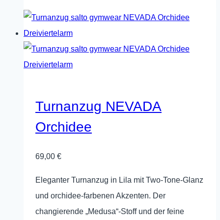
Produkt
weist
mehrere
Varianten
auf.
Die
Optionen
Turnanzug NEVADA
können
Orchidee
auf
der
69,00
€
Produktseite
gewählt
Eleganter Turnanzug in Lila mit Two‑Tone‑Glanz
werden
und orchidee‑farbenen Akzenten. Der
changierende „Medusa“-Stoff und der feine