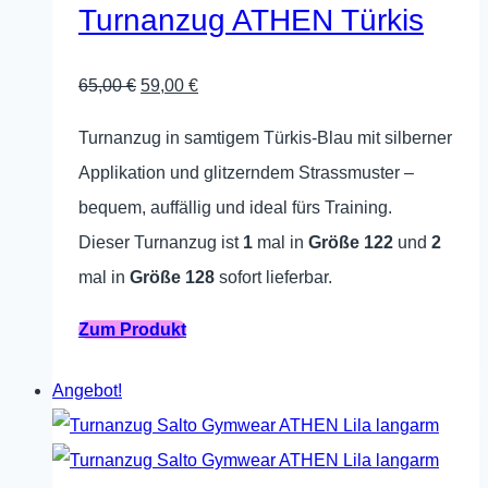
Die
Turnanzug ATHEN Türkis
Optionen
können
Ursprünglicher
Aktueller
65,00
€
59,00
€
auf
Preis
Preis
Turnanzug in samtigem Türkis-Blau mit silberner
der
war:
ist:
Applikation und glitzerndem Strassmuster –
Produktseite
65,00 €
59,00 €.
bequem, auffällig und ideal fürs Training.
gewählt
Dieser Turnanzug ist
1
mal in
Größe 122
und
2
werden
mal in
Größe 128
sofort lieferbar.
Dieses
Zum Produkt
Produkt
Angebot!
weist
mehrere
Varianten