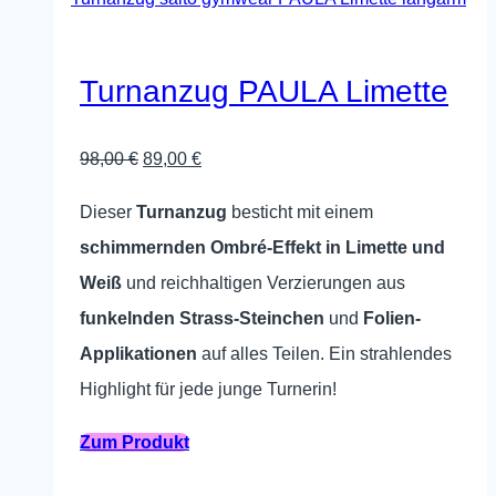
Varianten
auf.
Die
Turnanzug PAULA Limette
Optionen
können
Ursprünglicher
Aktueller
98,00
€
89,00
€
auf
Preis
Preis
Dieser
Turnanzug
besticht mit einem
der
war:
ist:
schimmernden Ombré-Effekt in Limette und
Produktseite
98,00 €
89,00 €.
Weiß
und reichhaltigen Verzierungen aus
gewählt
funkelnden Strass-Steinchen
und
Folien-
werden
Applikationen
auf alles Teilen. Ein strahlendes
Highlight für jede junge Turnerin!
Dieses
Zum Produkt
Produkt