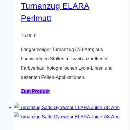
auf.
Turnanzug ELARA
Die
Perlmutt
Optionen
können
75,00
€
auf
der
Langärmeliger Turnanzug (7/8-Arm) aus
Produktseite
hochwertigen Stoffen mit weiß‑azur-flieder
gewählt
Farbverlauf, holografischen Lycra‑Linien und
werden
dezenten Folien‑Applikationen.
Dieses
Zum Produkt
Produkt
weist
mehrere
Varianten