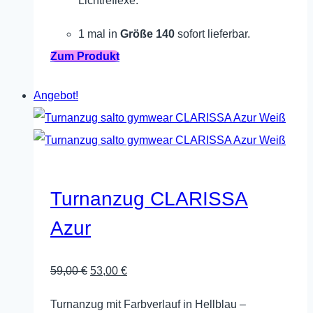
Lichtreflexe.
1 mal in
Größe 140
sofort lieferbar.
Dieses
Zum Produkt
Produkt
Angebot!
weist
mehrere
Varianten
auf.
Die
Turnanzug CLARISSA
Optionen
Azur
können
auf
Ursprünglicher
Aktueller
59,00
€
53,00
€
der
Preis
Preis
Produktseite
Turnanzug mit Farbverlauf in Hellblau –