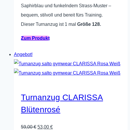
war:
ist:
gewählt
Saphirblau und funkelndem Strass-Muster –
59,00 €
53,00 €.
werden
bequem, stilvoll und bereit fürs Training.
Dieser Turnanzug ist 1 mal
Größe 128.
Dieses
Zum Produkt
Produkt
Angebot!
weist
mehrere
Varianten
auf.
Die
Turnanzug CLARISSA
Optionen
Blütenrosé
können
auf
Ursprünglicher
Aktueller
59,00
€
53,00
€