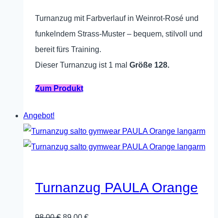
der
Preis
Preis
Produktseite
Turnanzug mit Farbverlauf in Weinrot-Rosé und
war:
ist:
gewählt
funkelndem Strass-Muster – bequem, stilvoll und
59,00 €
53,00 €.
werden
bereit fürs Training.
Dieser Turnanzug ist 1 mal
Größe 128.
Dieses
Zum Produkt
Produkt
Angebot!
weist
mehrere
Varianten
auf.
Die
Turnanzug PAULA Orange
Optionen
können
Ursprünglicher
Aktueller
98,00
€
89,00
€