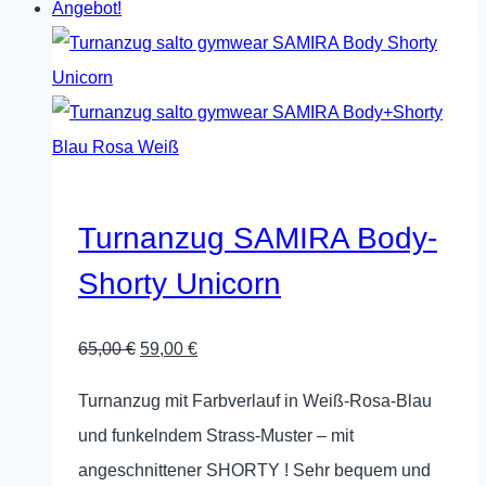
Angebot!
weist
mehrere
Varianten
auf.
Die
Optionen
können
Turnanzug SAMIRA Body-
auf
Shorty Unicorn
der
Produktseite
Ursprünglicher
Aktueller
65,00
€
59,00
€
gewählt
Preis
Preis
werden
Turnanzug mit Farbverlauf in Weiß-Rosa-Blau
war:
ist:
und funkelndem Strass-Muster – mit
65,00 €
59,00 €.
angeschnittener SHORTY ! Sehr bequem und