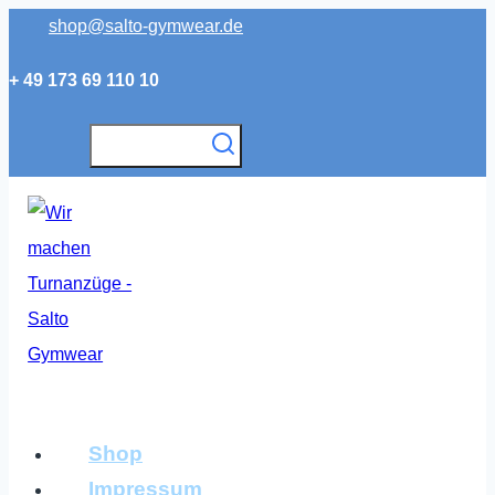
Zum
shop@salto-gymwear.de
Inhalt
+ 49 173 69 110 10
springen
Shop
Impressum