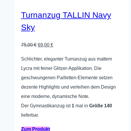
auf.
Die
Turnanzug TALLIN Navy
Optionen
Sky
können
auf
Ursprünglicher
Aktueller
75,00
€
69,00
€
der
Preis
Preis
Produktseite
Schlichter, eleganter Turnanzug aus mattem
war:
ist:
gewählt
Lycra mit feiner Glitzer-Applikation. Die
75,00 €
69,00 €.
werden
geschwungenen Pailletten-Elemente setzen
dezente Highlights und verleihen dem Design
eine moderne, dynamische Note.
Der Gymnastikanzug ist
1
mal in
Größe 140
lieferbar.
Dieses
Zum Produkt