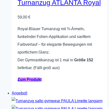
Turnanzug ATLANTA Royal
Optionen
können
59,00
€
auf
Royal-Blauer Turnanzug mit ¾-Ärmeln,
der
funkelnder Folien-Applikation und sanftem
Produktseite
Farbverlauf – für elegante Bewegungen mit
gewählt
sportlichem Glanz.
werden
Der Gymnastikanzug ist 1 mal in
Größe 152
lieferbar. (Fällt groß aus)
Dieses
Zum Produkt
Produkt
Angebot!
weist
mehrere