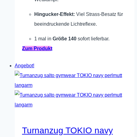
Hingucker-Effekt:
Viel Strass-Besatz für
beeindruckende Lichtreflexe.
1 mal in
Größe 140
sofort lieferbar.
Dieses
Zum Produkt
Produkt
Angebot!
weist
mehrere
Varianten
auf.
Die
Optionen
können
Turnanzug TOKIO navy
auf