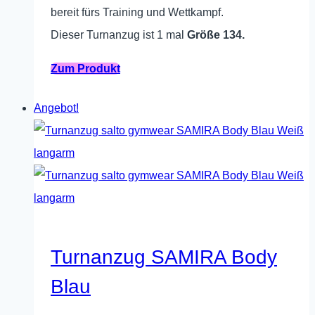
bereit fürs Training und Wettkampf.
Dieser Turnanzug ist 1 mal
Größe 134.
Dieses
Zum Produkt
Produkt
Angebot!
weist
mehrere
Varianten
auf.
Die
Optionen
können
Turnanzug SAMIRA Body
auf
Blau
der