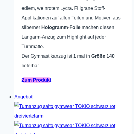
75,00 €
69,00 €.
edlem, weinrotem Lycra. Filigrane Stoff-
Applikationen auf allen Teilen und Motiven aus
silberner
Hologramm-Folie
machen diesen
Langarm-Anzug zum Highlight auf jeder
Turnmatte.
Der Gymnastikanzug ist
1
mal in
Größe 140
lieferbar.
Dieses
Zum Produkt
Produkt
Angebot!
weist
mehrere
Varianten
auf.