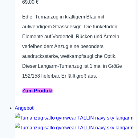
69,00
€
der
Edler Turnanzug in kräftigem Blau mit
Produktseite
aufwendigem Strassdesign. Die funkelnden
gewählt
Elemente auf Vorderteil, Rücken und Ärmeln
werden
verleihen dem Anzug eine besonders
ausdrucksstarke, wettkampftaugliche Optik.
Dieser Langarm-Turnanzug ist 1 mal in Größe
152/158 lieferbar. Er fällt groß aus.
Dieses
Zum Produkt
Produkt
Angebot!
weist
mehrere
Varianten