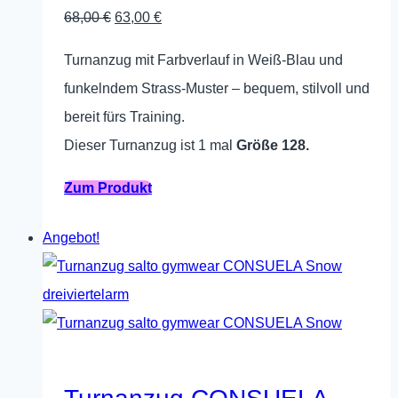
Produktseite
Ursprünglicher
Aktueller
68,00
€
63,00
€
gewählt
Preis
Preis
werden
Turnanzug mit Farbverlauf in Weiß-Blau und
war:
ist:
funkelndem Strass-Muster – bequem, stilvoll und
68,00 €
63,00 €.
bereit fürs Training.
Dieser Turnanzug ist 1 mal
Größe 128.
Dieses
Zum Produkt
Produkt
Angebot!
weist
mehrere
Varianten
auf.
Die
Optionen