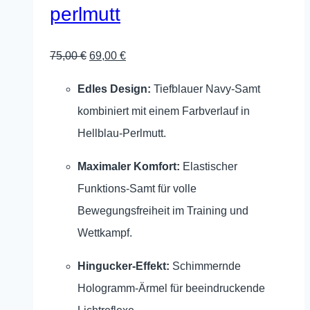
perlmutt
der
Produktseite
Ursprünglicher
Aktueller
75,00
€
69,00
€
gewählt
Preis
Preis
werden
Edles Design:
Tiefblauer Navy-Samt
war:
ist:
kombiniert mit einem Farbverlauf in
75,00 €
69,00 €.
Hellblau-Perlmutt.
Maximaler Komfort:
Elastischer
Funktions-Samt für volle
Bewegungsfreiheit im Training und
Wettkampf.
Hingucker-Effekt:
Schimmernde
Hologramm-Ärmel für beeindruckende