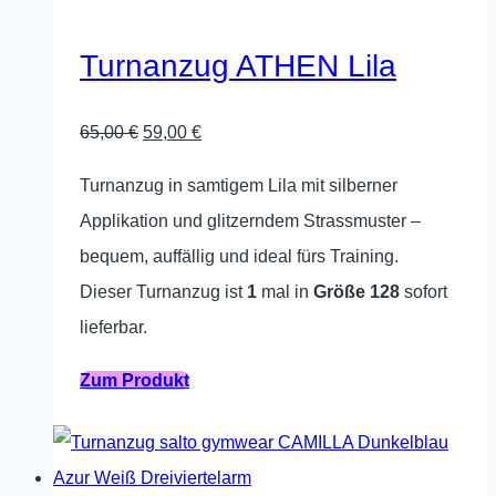
auf.
Die
Turnanzug ATHEN Lila
Optionen
können
Ursprünglicher
Aktueller
65,00
€
59,00
€
auf
Preis
Preis
Turnanzug in samtigem Lila mit silberner
der
war:
ist:
Applikation und glitzerndem Strassmuster –
Produktseite
65,00 €
59,00 €.
bequem, auffällig und ideal fürs Training.
gewählt
Dieser Turnanzug ist
1
mal in
Größe 128
sofort
werden
lieferbar.
Dieses
Zum Produkt
Produkt
weist
mehrere