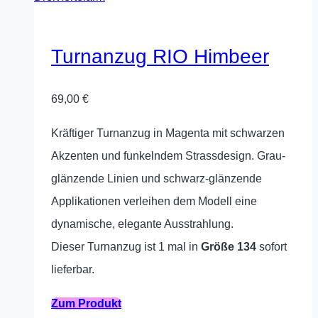
auf.
Die
Optionen
Turnanzug RIO Himbeer
können
auf
69,00
€
der
Kräftiger Turnanzug in Magenta mit schwarzen
Produktseite
Akzenten und funkelndem Strassdesign. Grau-
gewählt
glänzende Linien und schwarz-glänzende
werden
Applikationen verleihen dem Modell eine
dynamische, elegante Ausstrahlung.
Dieser Turnanzug ist 1 mal in
Größe 134
sofort
lieferbar.
Dieses
Zum Produkt