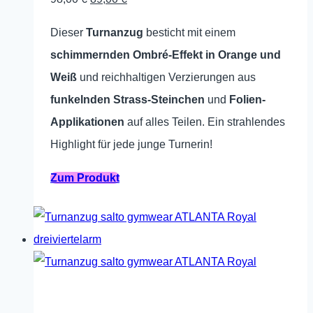
auf
Preis
Preis
Dieser
Turnanzug
besticht mit einem
der
war:
ist:
schimmernden Ombré-Effekt in Orange und
Produktseite
98,00 €
89,00 €.
Weiß
und reichhaltigen Verzierungen aus
gewählt
funkelnden Strass-Steinchen
und
Folien-
werden
Applikationen
auf alles Teilen. Ein strahlendes
Highlight für jede junge Turnerin!
Dieses
Zum Produkt
Produkt
weist
mehrere
Varianten
auf.
Die