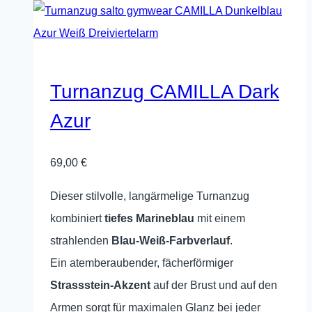
Varianten
auf.
Die
Optionen
Turnanzug CAMILLA Dark
können
Azur
auf
der
69,00
€
Produktseite
gewählt
Dieser stilvolle, langärmelige Turnanzug
werden
kombiniert
tiefes Marineblau
mit einem
strahlenden
Blau-Weiß-Farbverlauf
.
Ein atemberaubender, fächerförmiger
Strassstein-Akzent
auf der Brust und auf den
Armen sorgt für maximalen Glanz bei jeder