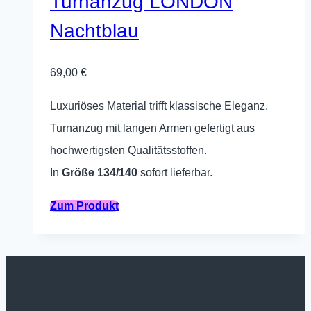
Turnanzug LONDON
Nachtblau
69,00
€
Luxuriöses Material trifft klassische Eleganz.
Turnanzug mit langen Armen gefertigt aus
hochwertigsten Qualitätsstoffen.
In
Größe 134/140
sofort lieferbar.
Dieses
Zum Produkt
Produkt
weist
mehrere
Varianten