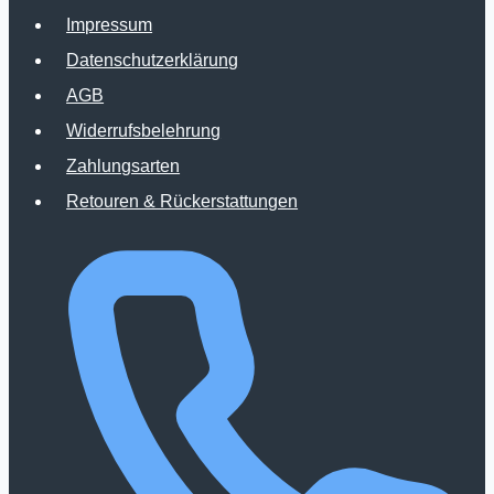
auf.
Impressum
Die
Datenschutzerklärung
Optionen
AGB
können
Widerrufsbelehrung
auf
Zahlungsarten
der
Retouren & Rückerstattungen
Produktseite
gewählt
werden