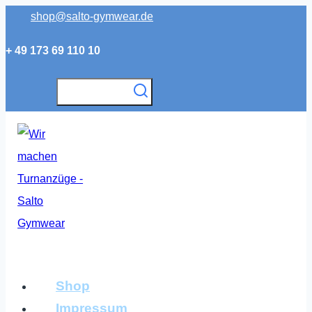
Zum
shop@salto-gymwear.de
Inhalt
+ 49 173 69 110 10
springen
Shop
Impressum