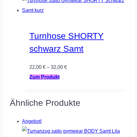
35,00 €
weist
33,00 €.
mehrere
Varianten
auf.
Turnhose SHORTY
Die
schwarz Samt
Optionen
können
22,00
€
–
32,00
€
auf
Dieses
Zum Produkt
der
Produkt
Produktseite
weist
gewählt
Ähnliche Produkte
mehrere
werden
Varianten
Angebot!
auf.
Die