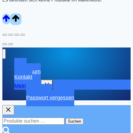
Shop
Impressum
Kontakt
Untermenü
Mein Konto
umschalten
Warenkorb
Passwort vergessen
Suchen
Suchen
nach: