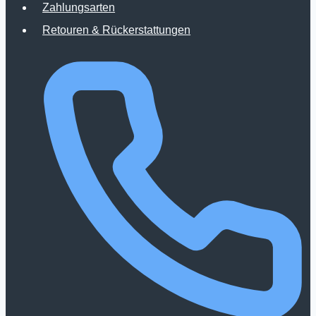
Zahlungsarten
Produktseite
Retouren & Rückerstattungen
gewählt
werden