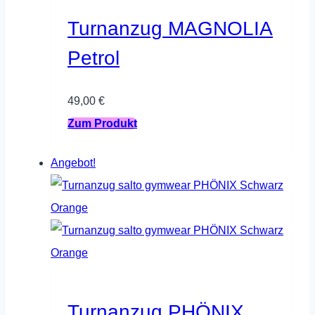
Optionen
Turnanzug MAGNOLIA
können
Petrol
auf
der
49,00
€
Produktseite
Dieses
Zum Produkt
gewählt
Produkt
werden
Angebot!
weist
mehrere
Varianten
auf.
Die
Optionen
können
Turnanzug PHÖNIX