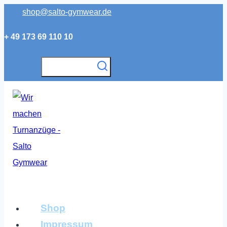
Zum
shop@salto-gymwear.de
Inhalt
+ 49 173 69 110 10
springen
Shop
Impressum