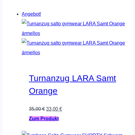
Produkt
Angebot!
weist
mehrere
Varianten
auf.
Die
Optionen
können
Turnanzug LARA Samt
auf
Orange
der
Produktseite
Ursprünglicher
Aktueller
35,00
€
33,00
€
gewählt
Preis
Dieses
Preis
Zum Produkt
werden
war:
Produkt
ist: