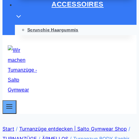
ACCESSOIRES
Scrunchie Haargummis
Start
/
Turnanzüge entdecken | Salto Gymwear Shop
/
TURNANZÜGE
/
ÄRMELLOS
/
Turnanzug BODY Saphir