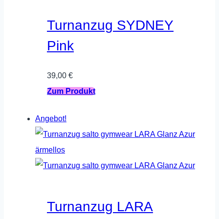
Die
Optionen
Turnanzug SYDNEY
können
Pink
auf
der
39,00
€
Produktseite
Dieses
Zum Produkt
gewählt
Produkt
werden
Angebot!
weist
mehrere
Varianten
auf.
Die
Optionen
Turnanzug LARA
können