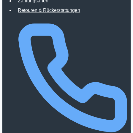
Zahlungsarten
Produktseite
Retouren & Rückerstattungen
gewählt
werden