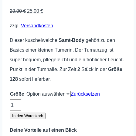
Ursprünglicher
Aktueller
29,00
€
25,00
€
Preis
Preis
zzgl.
Versandkosten
war:
ist:
29,00 €
25,00 €.
Dieser kuschelweiche
Samt-Body
gehört zu den
Basics einer kleinen Turnerin. Der Turnanzug ist
super bequem, pflegeleicht und ein fröhlicher Leucht-
Punkt in der Turnhalle. Zur Zeit
2
Stück in der
Größe
128
sofort lieferbar.
Größe
Zurücksetzen
Turnanzug
BODY
In den Warenkorb
Saphir
Deine Vorteile auf einen Blick
Menge