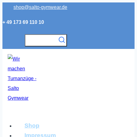
Zum
shop@salto-gymwear.de
Inhalt
+ 49 173 69 110 10
springen
Shop
Impressum