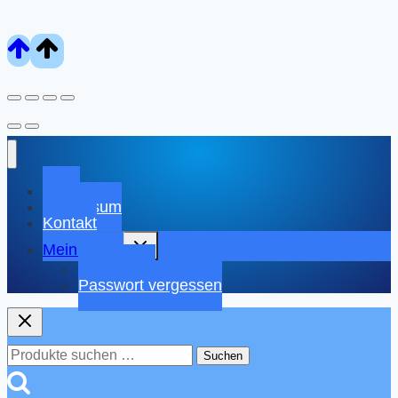
Shop
Impressum
Kontakt
Untermenü
Mein Konto
umschalten
Warenkorb
Passwort vergessen
Suchen
Suchen
nach: