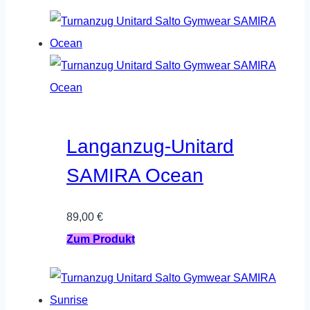
Produkt
weist
mehrere
Varianten
auf.
Die
Optionen
Langanzug-Unitard
können
SAMIRA Ocean
auf
der
89,00
€
Produktseite
Dieses
Zum Produkt
gewählt
Produkt
werden
weist
mehrere