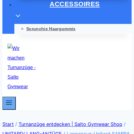
ACCESSOIRES
Scrunchie Haargummis
Start
/
Turnanzüge entdecken | Salto Gymwear Shop
/
UNITARD/ LANG-ANZÜGE
/
Langanzug-Unitard SAMIRA