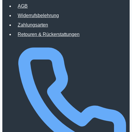
AGB
auf
Widerrufsbelehrung
der
Zahlungsarten
Produktseite
Retouren & Rückerstattungen
gewählt
werden