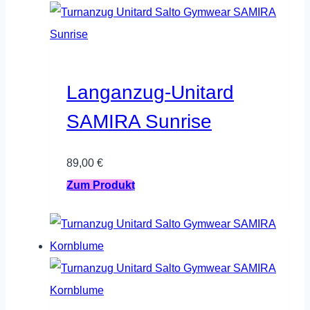
Varianten
auf.
Die
Optionen
Langanzug-Unitard
können
SAMIRA Sunrise
auf
der
89,00
€
Produktseite
Dieses
Zum Produkt
gewählt
Produkt
werden
weist
mehrere
Varianten
auf.