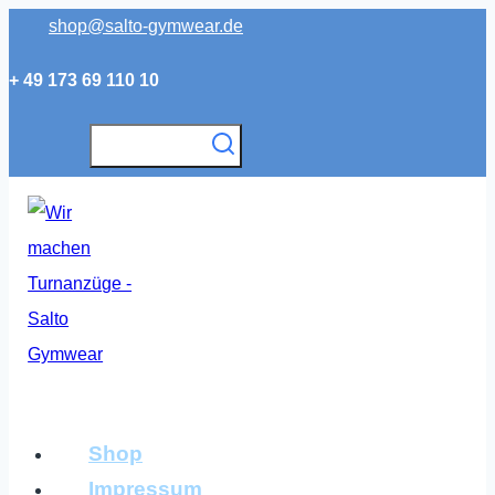
Zum
shop@salto-gymwear.de
Inhalt
+ 49 173 69 110 10
springen
Shop
Impressum