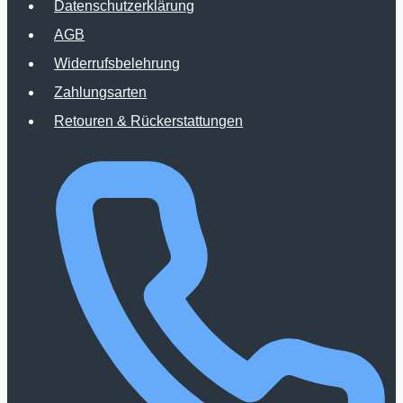
Datenschutzerklärung
Optionen
AGB
können
Widerrufsbelehrung
auf
Zahlungsarten
der
Retouren & Rückerstattungen
Produktseite
gewählt
werden