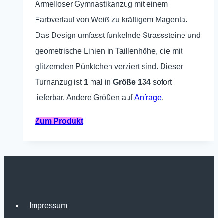
Produktseite
Ärmelloser Gymnastikanzug mit einem
gewählt
Farbverlauf von Weiß zu kräftigem Magenta.
werden
Das Design umfasst funkelnde Strasssteine und
geometrische Linien in Taillenhöhe, die mit
glitzernden Pünktchen verziert sind. Dieser
Turnanzug ist
1
mal in
Größe 134
sofort
lieferbar. Andere Größen auf
Anfrage
.
Dieses
Zum Produkt
Produkt
weist
mehrere
Varianten
auf.
Impressum
Die