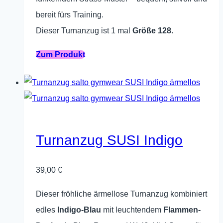
59,00 €
53,00 €.
werden
bereit fürs Training.
Dieser Turnanzug ist 1 mal
Größe 128.
Dieses
Zum Produkt
Produkt
weist
mehrere
Varianten
auf.
Turnanzug SUSI Indigo
Die
Optionen
39,00
€
können
Dieser fröhliche ärmellose Turnanzug kombiniert
auf
edles
Indigo-Blau
mit leuchtendem
Flammen-
der