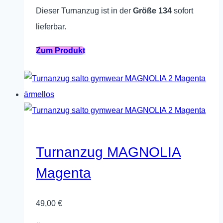
Dieser Turnanzug ist in der
Größe 134
sofort
lieferbar.
Dieses
Zum Produkt
Produkt
weist
mehrere
Varianten
auf.
Die
Turnanzug MAGNOLIA
Optionen
Magenta
können
auf
49,00
€
der