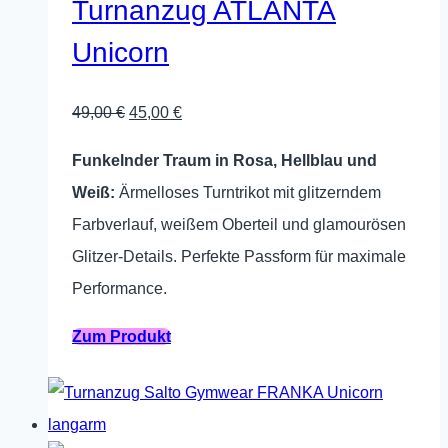
Turnanzug ATLANTA
auf
Unicorn
der
Produktseite
Ursprünglicher
Aktueller
49,00
€
45,00
€
gewählt
Preis
Preis
werden
Funkelnder Traum in Rosa, Hellblau und
war:
ist:
Weiß:
Ärmelloses Turntrikot mit glitzerndem
49,00 €
45,00 €.
Farbverlauf, weißem Oberteil und glamourösen
Glitzer-Details. Perfekte Passform für maximale
Performance.
Dieses
Zum Produkt
Produkt
weist
mehrere