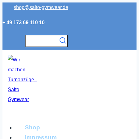
Zum
shop@salto-gymwear.de
Inhalt
+ 49 173 69 110 10
springen
Shop
Impressum