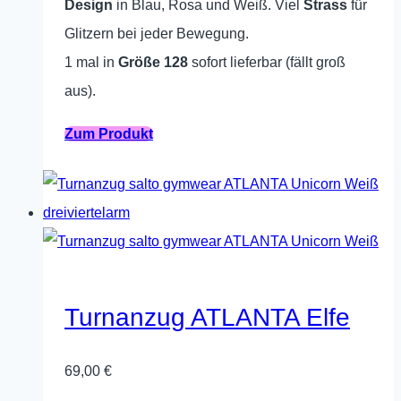
Design
in Blau, Rosa und Weiß. Viel
Strass
für
Produktseite
Glitzern bei jeder Bewegung.
gewählt
1 mal in
Größe 128
sofort lieferbar (fällt groß
werden
aus).
Dieses
Zum Produkt
Produkt
weist
mehrere
Varianten
auf.
Die
Turnanzug ATLANTA Elfe
Optionen
können
69,00
€
auf