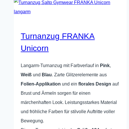
Varianten
auf.
Die
Optionen
Turnanzug FRANKA
können
Unicorn
auf
der
Langarm-Turnanzug mit Farbverlauf in
Pink
,
Produktseite
Weiß
und
Blau
. Zarte Glitzerelemente aus
gewählt
Folien-Applikation
und ein
florales Design
auf
werden
Brust und Ärmeln sorgen für einen
märchenhaften Look. Leistungsstarkes Material
und fröhliche Farben für stilvolle Auftritte voller
Bewegung.